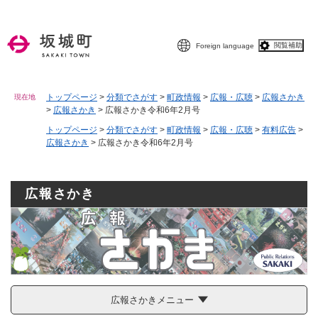
ペ
メニューを飛ばして本文へ
ー
ジ
閲覧補助
Foreign language
の
先
頭
で
トップページ
>
分類でさがす
>
町政情報
>
広報・広聴
>
広報さかき
現在地
>
広報さかき
>
広報さかき令和6年2月号
す
。
トップページ
>
分類でさがす
>
町政情報
>
広報・広聴
>
有料広告
>
広報さかき
>
広報さかき令和6年2月号
広報さかき
広報さかきメニュー