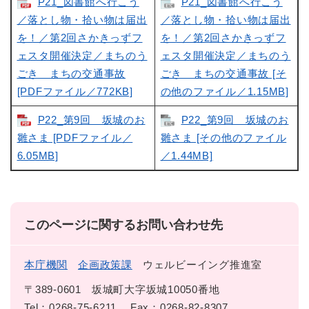
P21_図書館へ行こう
P21_図書館へ行こう
／落とし物・拾い物は届出
／落とし物・拾い物は届出
を！／第2回さかきっずフ
を！／第2回さかきっずフ
ェスタ開催決定／まちのう
ェスタ開催決定／まちのう
ごき まちの交通事故
ごき まちの交通事故 [そ
[PDFファイル／772KB]
の他のファイル／1.15MB]
P22_第9回 坂城のお
P22_第9回 坂城のお
雛さま [PDFファイル／
雛さま [その他のファイル
6.05MB]
／1.44MB]
このページに関するお問い合わせ先
本庁機関
企画政策課
ウェルビーイング推進室
〒389-0601
坂城町大字坂城10050番地
Tel：0268-75-6211
Fax：0268-82-8307