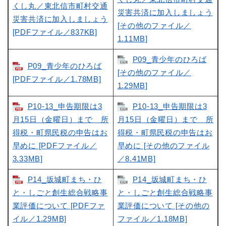
くし丸／東北信市町村交通
災害共済に加入しましょう
災害共済に加入しましょう
[その他のファイル／
[PDFファイル／837KB]
1.11MB]
P09_青少年のひろば
P09_青少年のひろば
[その他のファイル／
[PDFファイル／1.78MB]
1.29MB]
P10-13_申告期限は3
P10-13_申告期限は3
月15日（金曜日）まで 所
月15日（金曜日）まで 所
得税・町県民税の申告はお
得税・町県民税の申告はお
早めに [PDFファイル／
早めに [その他のファイル
3.33MB]
／8.41MB]
P14_坂城町まち・ひ
P14_坂城町まち・ひ
と・しごと創生総合戦略事
と・しごと創生総合戦略事
業評価について [PDFファ
業評価について [その他の
イル／1.29MB]
ファイル／1.18MB]