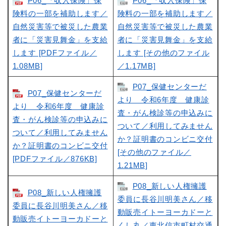
P06_「収入保険」保
P06_「収入保険」保
険料の一部を補助します／
険料の一部を補助します／
自然災害等で被災した農業
自然災害等で被災した農業
者に「災害見舞金」を支給
者に「災害見舞金」を支給
します [PDFファイル／
します [その他のファイル
1.08MB]
／1.17MB]
P07_保健センターだ
P07_保健センターだ
より 令和6年度 健康診
より 令和6年度 健康診
査・がん検診等の申込みに
査・がん検診等の申込みに
ついて／利用してみません
ついて／利用してみません
か？証明書のコンビニ交付
か？証明書のコンビニ交付
[その他のファイル／
[PDFファイル／876KB]
1.21MB]
P08_新しい人権擁護
P08_新しい人権擁護
委員に長谷川明美さん／移
委員に長谷川明美さん／移
動販売イトーヨーカドーと
動販売イトーヨーカドーと
くし丸／東北信市町村交通