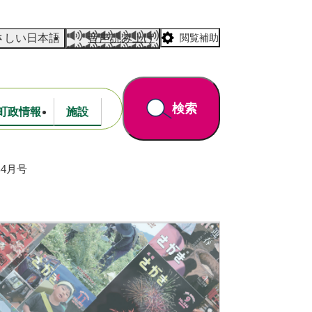
さしい日本語
音声読み上げ
閲覧補助
検索
町政情報
施設
4月号
道路・公園
財政