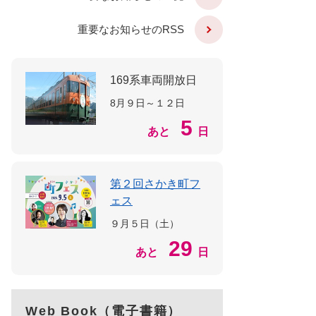
重要なお知らせのRSS
169系車両開放日
8月９日～１２日
5
あと
日
第２回さかき町フ
ェス
９月５日（土）
29
あと
日
Web Book（電子書籍）