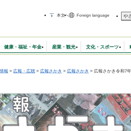
メニューを飛ばして本文へ
本文へ
Foreign language
や
健康・福祉・年金
産業・観光
文化・スポーツ
情報
>
広報・広聴
>
広報さかき
>
広報さかき
>
広報さかき令和7年
無線
いて
消防・救急
学校・教育
保険・年金
入札・契約
統計情報
生活環境
観光・特産
広報・広聴
・衛生
上下水道
行政
地域コミュニティ