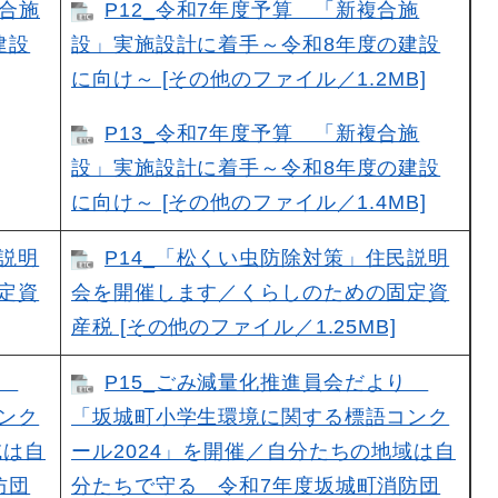
複合施
P12_令和7年度予算 「新複合施
建設
設」実施設計に着手～令和8年度の建設
に向け～ [その他のファイル／1.2MB]
P13_令和7年度予算 「新複合施
設」実施設計に着手～令和8年度の建設
に向け～ [その他のファイル／1.4MB]
民説明
P14_「松くい虫防除対策」住民説明
定資
会を開催します／くらしのための固定資
産税 [その他のファイル／1.25MB]
り
P15_ごみ減量化推進員会だより
ンク
「坂城町小学生環境に関する標語コンク
域は自
ール2024」を開催／自分たちの地域は自
防団
分たちで守る 令和7年度坂城町消防団