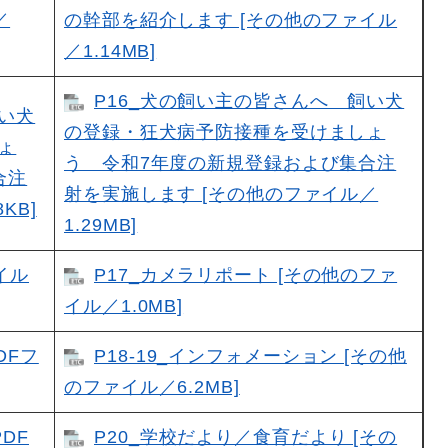
／
の幹部を紹介します [その他のファイル
／1.14MB]
P16_犬の飼い主の皆さんへ 飼い犬
飼い犬
の登録・狂犬病予防接種を受けましょ
ょ
う 令和7年度の新規登録および集合注
合注
射を実施します [その他のファイル／
KB]
1.29MB]
イル
P17_カメラリポート [その他のファ
イル／1.0MB]
DFフ
P18-19_インフォメーション [その他
のファイル／6.2MB]
DF
P20_学校だより／食育だより [その