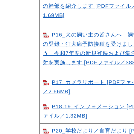
の幹部を紹介します [PDFファイル
1.69MB]
P16_犬の飼い主の皆さんへ 
の登録・狂犬病予防接種を受けまし
う 令和7年度の新規登録および集
射を実施します [PDFファイル／388
P17_カメラリポート [PDFファ
／2.66MB]
P18-19_インフォメーション [P
ァイル／1.32MB]
P20_学校だより／食育だより [P