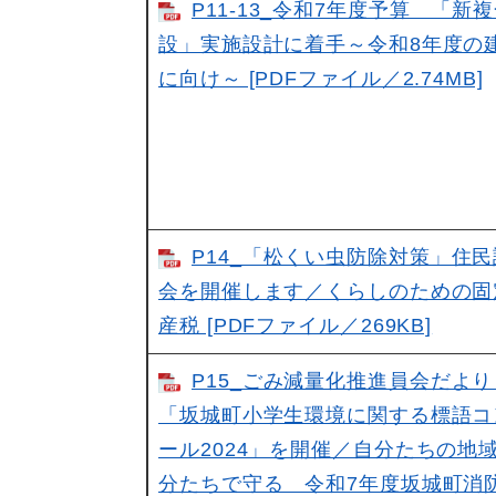
P11-13_令和7年度予算 「新
設」実施設計に着手～令和8年度の
に向け～ [PDFファイル／2.74MB]
P14_「松くい虫防除対策」住
会を開催します／くらしのための固
産税 [PDFファイル／269KB]
P15_ごみ減量化推進員会だよ
「坂城町小学生環境に関する標語コ
ール2024」を開催／自分たちの地
分たちで守る 令和7年度坂城町消