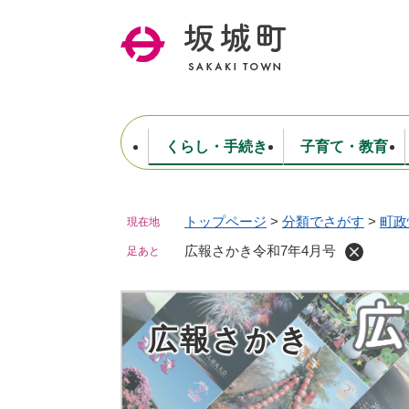
ペ
ー
ジ
の
先
頭
で
くらし・手続き
子育て・教育
す
。
トップページ
>
分類でさがす
>
町政
現在地
住民票・戸籍・証明
妊娠・出産・子育て
健康・医療
商工業
生涯学習・スポーツ
ようこそ町長室へ
公共施設
防災・行政
保育
福祉
農林業
文化
坂城町につ
税金
人事・採用・職員
広報さかき令和7年4月号
ごみ・環境
選挙
足あと
広報さかき