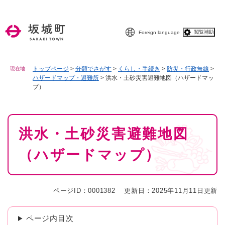
ペ
メニューを飛ばして本文へ
ー
ジ
閲覧補助
Foreign language
の
先
頭
で
トップページ
>
分類でさがす
>
くらし・手続き
>
防災・行政無線
>
現在地
ハザードマップ・避難所
>
洪水・土砂災害避難地図（ハザードマッ
す
プ）
。
本
洪水・土砂災害避難地図
文
（ハザードマップ）
ページID：0001382
更新日：2025年11月11日更新
ページ内目次