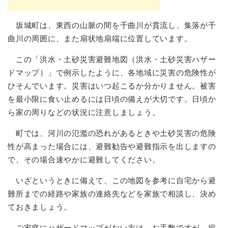
坂城町は、東西の山脈の間を千曲川が貫流し、集落が千
曲川の周囲に、また扇状地扇端に位置しています。
この「洪水・土砂災害避難地図（洪水・土砂災害ハザー
ドマップ）」で例示したように、各地域に災害の危険性が
ひそんでいます。災害はいつ起こるか分かりません。被害
を最小限に食い止めるには日頃の備えが大切です。日頃か
ら家の周りなどの状況に注意しましょう。
町では、河川の氾濫の恐れがあるときや土砂災害の危険
性が高まった場合には、避難勧告や避難指示を出しますの
で、その場合速やかに避難してください。
いざというときに備えて、この地図を参考に自宅から避
難所までの経路や家族の連絡先などを家族で相談し、決め
ておきましょう。
ご家庭にハザードマップがない方は、お手数ですが、役