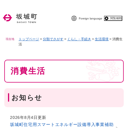
ペ
メニューを飛ばして本文へ
ー
ジ
閲覧補助
Foreign language
の
先
頭
で
トップページ
>
分類でさがす
>
くらし・手続き
>
生活環境
>
消費生
現在地
活
す
。
本
消費生活
文
お知らせ
2026年8月4日更新
坂城町住宅用スマートエネルギー設備導入事業補助