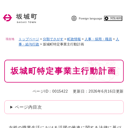
ペ
メニューを飛ばして本文へ
ー
ジ
閲覧補助
Foreign language
の
先
頭
で
トップページ
>
分類でさがす
>
町政情報
>
人事・採用・職員
>
人
現在地
事・給与行政
>
坂城町特定事業主行動計画
す
。
本
坂城町特定事業主行動計画
文
ページID：0015422
更新日：2026年6月16日更新
ページ内目次
女性の職業生活における活躍の推進に関する法律に基づ