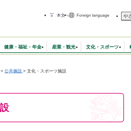
メニューを飛ばして本文へ
本文へ
Foreign language
や
健康・福祉・年金
産業・観光
文化・スポーツ
>
公共施設
>
文化・スポーツ施設
無線
いて
消防・救急
学校・教育
保険・年金
入札・契約
統計情報
生活環境
観光・特産
広報・広聴
・衛生
上下水道
行政
地域コミュニティ
設