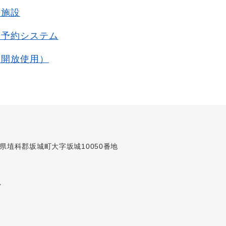
ツ施設
設予約システム
（開放使用）
長野県埴科郡坂城町大字坂城10050番地
7