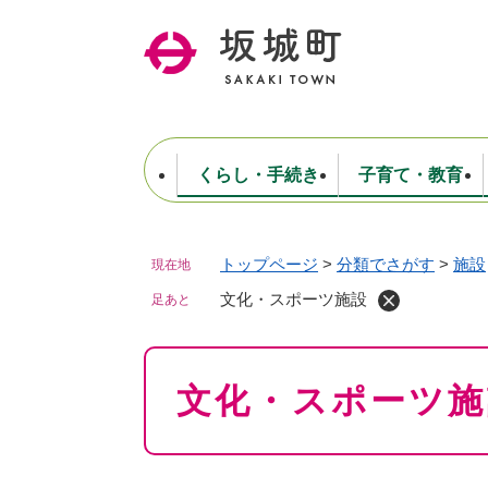
ペ
ー
ジ
の
先
頭
で
くらし・手続き
子育て・教育
す
。
トップページ
>
分類でさがす
>
施設
現在地
住民票・戸籍・証明
妊娠・出産・子育て
健康・医療
商工業
生涯学習・スポーツ
ようこそ町長室へ
公共施設
防災・行政
保育
福祉
農林業
文化
坂城町につ
税金
人事・採用・職員
文化・スポーツ施設
ごみ・環境
選挙
足あと
本
文化・スポーツ施
文