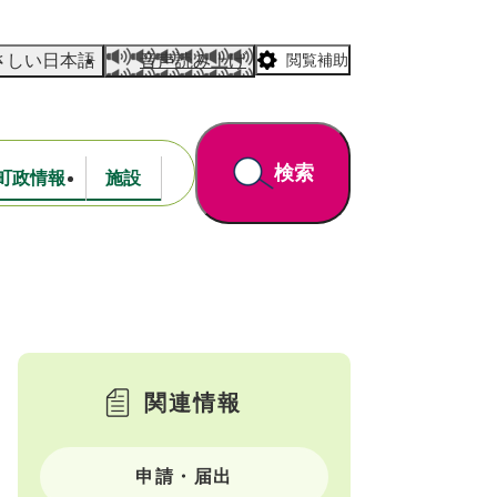
さしい日本語
音声読み上げ
閲覧補助
検索
町政情報
施設
道路・公園
財政
関連情報
申請・届出