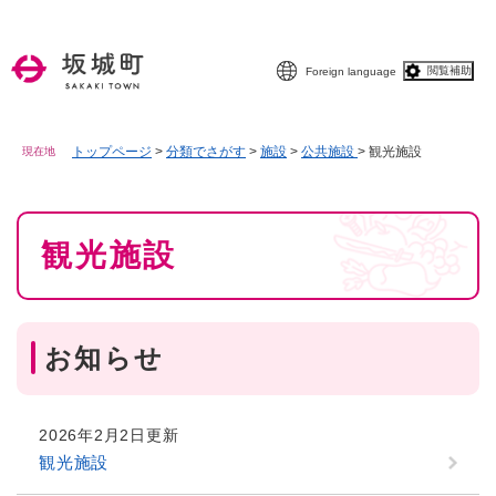
ペ
メニューを飛ばして本文へ
ー
ジ
閲覧補助
Foreign language
の
先
頭
で
トップページ
>
分類でさがす
>
施設
>
公共施設
>
観光施設
現在地
す
。
本
観光施設
文
お知らせ
2026年2月2日更新
観光施設