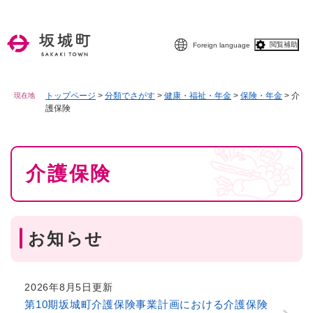
ペ
メニューを飛ばして本文へ
ー
ジ
閲覧補助
Foreign language
の
先
頭
で
トップページ
>
分類でさがす
>
健康・福祉・年金
>
保険・年金
>
介
現在地
護保険
す
。
本
介護保険
文
お知らせ
2026年8月5日更新
第10期坂城町介護保険事業計画における介護保険