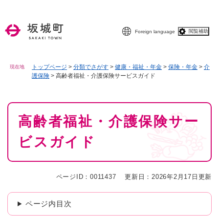
ペ
メニューを飛ばして本文へ
ー
ジ
閲覧補助
Foreign language
の
先
頭
で
トップページ
>
分類でさがす
>
健康・福祉・年金
>
保険・年金
>
介
現在地
護保険
>
高齢者福祉・介護保険サービスガイド
す
。
本
高齢者福祉・介護保険サー
文
ビスガイド
ページID：0011437
更新日：2026年2月17日更新
ページ内目次