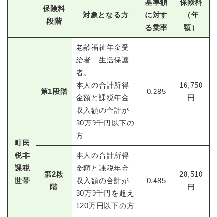
基準額
保険料
保険料
対象となる方
に対す
（年
段階
る乗率
額）
老齢福祉年金受
給者、生活保護
者。
本人の合計所得
16,750
第1段階
0.285
金額と課税年金
円
収入額の合計が
80万9千円以下の
方
町民
税非
本人の合計所得
課税
金額と課税年金
第
2
段
28,510
世帯
収入額の合計が
0.485
階
円
80万9千円を超え
120万円以下の方