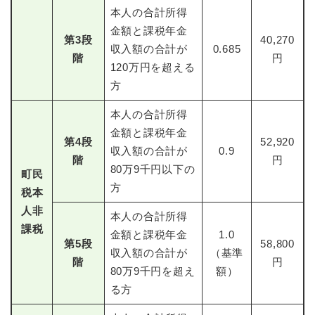
本人の合計所得
金額と課税年金
第
3
段
40,270
収入額の合計が
0.685
階
円
120万円を超える
方
本人の合計所得
金額と課税年金
第
4
段
52,920
収入額の合計が
0.9
階
円
80万9千円以下の
町民
方
税本
人非
本人の合計所得
課税
金額と課税年金
1.0
第
5
段
58,800
収入額の合計が
（基準
階
円
80万9千円を超え
額）
る方