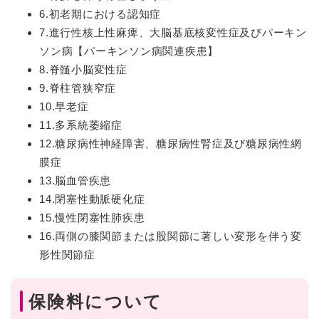
6.初老期における認知症
7.進行性核上性麻痺、大脳基底核変性症及びパーキン
ソン病【パーキンソン病関連疾患】
8.脊髄小脳変性症
9.脊柱管狭窄症
10.早老症
11.多系統萎縮症
12.糖尿病性神経障害、糖尿病性腎症及び糖尿病性網
膜症
13.脳血管疾患
14.閉塞性動脈硬化症
15.慢性閉塞性肺疾患
16.両側の膝関節または股関節に著しい変形を伴う変
形性関節症
保険料について