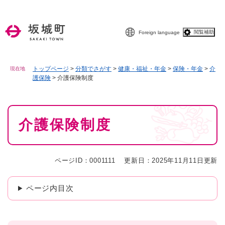
ペ
メニューを飛ばして本文へ
ー
ジ
閲覧補助
Foreign language
の
先
頭
で
トップページ
>
分類でさがす
>
健康・福祉・年金
>
保険・年金
>
介
現在地
護保険
>
介護保険制度
す
。
本
介護保険制度
文
ページID：0001111
更新日：2025年11月11日更新
ページ内目次