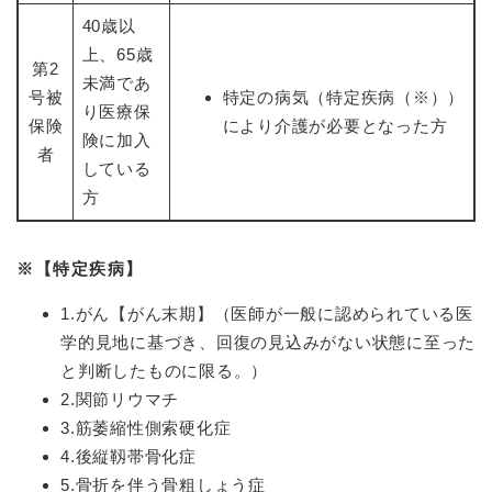
40歳以
上、65歳
第2
未満であ
号被
特定の病気（特定疾病（※））
り医療保
保険
により介護が必要となった方
険に加入
者
している
方
※【特定疾病】
1.がん【がん末期】（医師が一般に認められている医
学的見地に基づき、回復の見込みがない状態に至った
と判断したものに限る。）
2.関節リウマチ
3.筋萎縮性側索硬化症
4.後縦靱帯骨化症
5.骨折を伴う骨粗しょう症