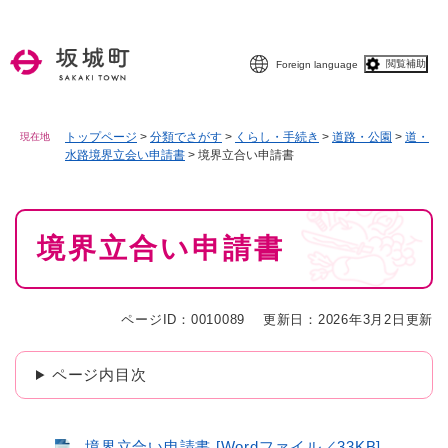
ペ
メニューを飛ばして本文へ
ー
ジ
閲覧補助
Foreign language
の
先
頭
で
トップページ
>
分類でさがす
>
くらし・手続き
>
道路・公園
>
道・
現在地
水路境界立会い申請書
>
境界立合い申請書
す
。
本
境界立合い申請書
文
ページID：0010089
更新日：2026年3月2日更新
ページ内目次
境界立合い申請書 [Wordファイル／33KB]