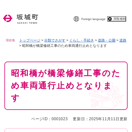
ペ
メニューを飛ばして本文へ
ー
ジ
閲覧補助
Foreign language
の
先
頭
で
トップページ
>
分類でさがす
>
くらし・手続き
>
道路・公園
>
道路
現在地
>
昭和橋が橋梁修繕工事のため車両通行止めとなります
す
。
本
昭和橋が橋梁修繕工事のた
文
め車両通行止めとなりま
す
ページID：0001023
更新日：2025年11月11日更新