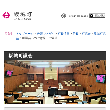
ペ
メニューを飛ばして本文へ
ー
ジ
閲覧補助
Foreign language
の
先
頭
で
トップページ
>
分類でさがす
>
町政情報
>
行政
>
町議会
>
坂城町議
現在地
会
>
町議会へのご意見・ご要望
す
。
坂城町議会