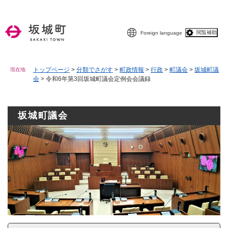
ペ
メニューを飛ばして本文へ
ー
ジ
閲覧補助
Foreign language
の
先
頭
で
トップページ
>
分類でさがす
>
町政情報
>
行政
>
町議会
>
坂城町議
現在地
会
>
令和6年第3回坂城町議会定例会会議録
す
。
坂城町議会