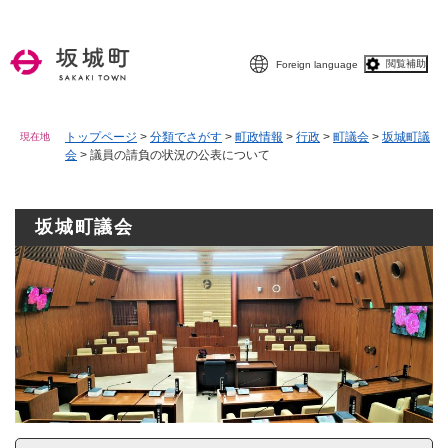
ペ
メニューを飛ばして本文へ
ー
ジ
閲覧補助
Foreign language
の
先
頭
で
トップページ
>
分類でさがす
>
町政情報
>
行政
>
町議会
>
坂城町議
現在地
会
>
議員の請負の状況の公表について
す
。
坂城町議会