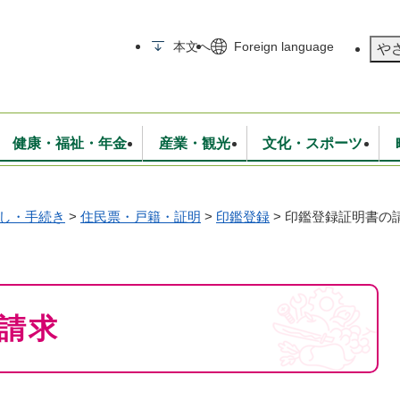
メニューを飛ばして本文へ
本文へ
Foreign language
や
健康・福祉・年金
産業・観光
文化・スポーツ
し・手続き
>
住民票・戸籍・証明
>
印鑑登録
>
印鑑登録証明書の
無線
いて
消防・救急
学校・教育
保険・年金
入札・契約
統計情報
生活環境
観光・特産
広報・広聴
・衛生
上下水道
行政
地域コミュニティ
請求