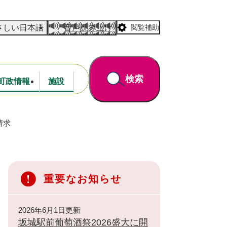
さしい日本語
音声読み上げ
閲覧補助
検索
町政情報
施設
請求
道路・公園
財政
重要なお知らせ
2026年6月1日更新
坂城駅前葡萄酒祭2026盛大に開