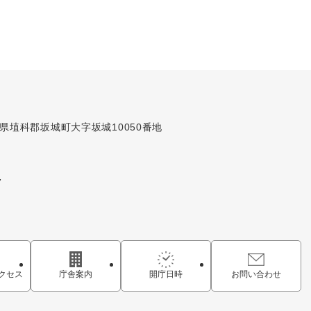
長野県埴科郡坂城町大字坂城10050番地
7
クセス
庁舎案内
開庁日時
お問い合わせ