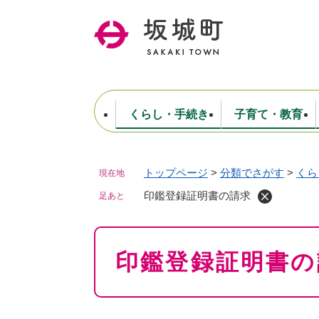
ペ
ー
ジ
の
先
頭
で
くらし・手続き
子育て・教育
す
。
トップページ
>
分類でさがす
>
くら
現在地
住民票・戸籍・証明
妊娠・出産・子育て
健康・医療
商工業
生涯学習・スポーツ
ようこそ町長室へ
公共施設
防災・行政
保育
福祉
農林業
文化
坂城町につ
税金
人事・採用・職員
印鑑登録証明書の請求
ごみ・環境
選挙
足あと
本
印鑑登録証明書の
文