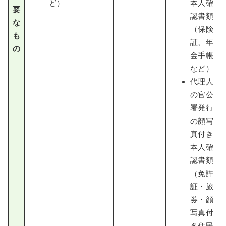
ど）
本人確
要
認書類
な
（保険
も
証、年
の
金手帳
など）
代理人
の官公
署発行
の顔写
真付き
本人確
認書類
（免許
証・旅
券・顔
写真付
き住民