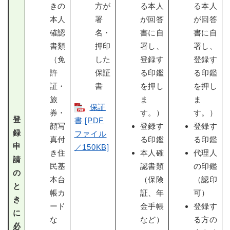
きの
方が
る本人
る本人
本人
署
が回答
が回答
確認
名・
書に自
書に自
書類
押印
署し、
署し、
（免
した
登録す
登録す
許
保証
る印鑑
る印鑑
証・
書
を押し
を押し
旅
ま
ま
保証
券・
す。）
す。）
登
書 [PDF
顔写
登録す
登録す
録
ファイル
真付
る印鑑
る印鑑
申
／150KB]
き住
本人確
代理人
請
民基
認書類
の印鑑
の
本台
（保険
（認印
と
帳カ
証、年
可）
き
ード
金手帳
登録す
に
な
など）
る方の
必