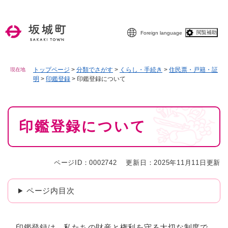
ペ
メニューを飛ばして本文へ
ー
ジ
閲覧補助
Foreign language
の
先
頭
で
トップページ
>
分類でさがす
>
くらし・手続き
>
住民票・戸籍・証
現在地
明
>
印鑑登録
>
印鑑登録について
す
。
本
印鑑登録について
文
ページID：0002742
更新日：2025年11月11日更新
ページ内目次
印鑑登録は、私たちの財産と権利を守る大切な制度で