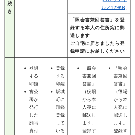
続
ル／129KB]
き
「照会書兼回答書」を登
録する本人の住所宛に郵
送します
ご自宅に届きましたら登
録申請にお越しください
登録
登録
「照会
「照会
する
する
書兼回
書兼回
印鑑
印鑑
答書」
答書」
官公
坂城
（役場
（役場
署が
町に
から本
から本
発行
印鑑
人宛に
人宛に
した
登録
郵送し
郵送し
顔写
して
ます。
ます。
真付
いる
登録す
登録す