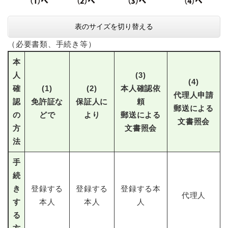
表のサイズを切り替える
（必要書類、手続き等）
本
人
(3)
(4)
確
(1)
(2)
本人確認依
代理人申請
認
免許証な
保証人に
頼
郵送による
の
どで
より
郵送による
文書照会
方
文書照会
法
手
続
き
登録する
登録する
登録する本
代理人
す
本人
本人
人
る