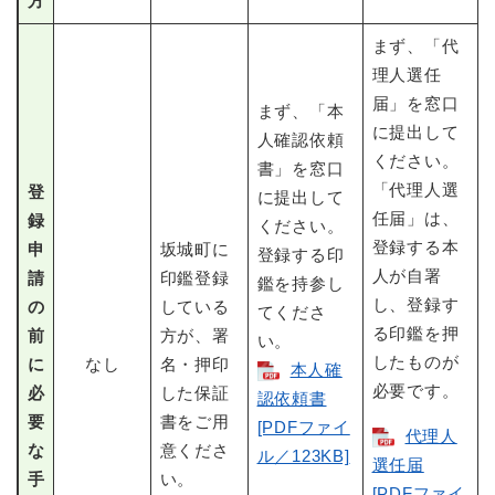
方
まず、「代
理人選任
届」を窓口
まず、「本
に提出して
人確認依頼
ください。
書」を窓口
「代理人選
登
に提出して
任届」は、
録
ください。
登録する本
申
坂城町に
登録する印
人が自署
請
印鑑登録
鑑を持参し
し、登録す
の
している
てくださ
る印鑑を押
前
方が、署
い。
したものが
に
なし
名・押印
本人確
必要です。
必
した保証
認依頼書
要
書をご用
[PDFファイ
代理人
な
意くださ
ル／123KB]
選任届
手
い。
[PDFファイ