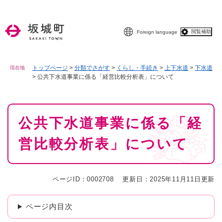
ペ
メニューを飛ばして本文へ
ー
ジ
閲覧補助
Foreign language
の
先
頭
で
トップページ
>
分類でさがす
>
くらし・手続き
>
上下水道
>
下水道
現在地
>
公共下水道事業に係る「経営比較分析表」について
す
。
本
公共下水道事業に係る「経
文
営比較分析表」について
ページID：0002708
更新日：2025年11月11日更新
ページ内目次