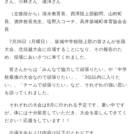
さん、小林さん、瀧澤さん
（左後段から）清水教育長、西澤陸上部顧問、山村町
長、酒井校長先生、塩野入コーチ、高井坂城町体育協会会
長
7月26日（月曜日）、坂城中学校陸上部の皆さんが全国
大会、北信越大会に出場することになり、その報告のた
め、役場にあいさつに来てくれました。
皆さんからは「みんなで協力して頑張りたい」や「中学
校最後の大会なので頑張りたい」、「3位以内に入りた
い」、「チームで頑張りたい」など、それぞれの強い思い
を語ってくれました。
それぞれの大会は8月に行われる予定です。暑い中です
が、体には十分留意していただき、大会を楽しんできてく
ださい！応援をしています！！
出場大会および内容は以下のとおりです。