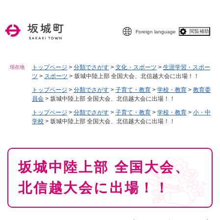
ペ
メニューを飛ばして本文へ
ー
ジ
閲覧補助
Foreign language
の
先
頭
で
トップページ
>
分類でさがす
>
文化・スポーツ
>
生涯学習・スポー
現在地
ツ
>
スポーツ
>
坂城中陸上部 全国大会、北信越大会に出場！！
す
。
トップページ
>
分類でさがす
>
子育て・教育
>
学校・教育
>
教育委
員会
>
坂城中陸上部 全国大会、北信越大会に出場！！
トップページ
>
分類でさがす
>
子育て・教育
>
学校・教育
>
小・中
学校
>
坂城中陸上部 全国大会、北信越大会に出場！！
本
坂城中陸上部 全国大会、
文
北信越大会に出場！！