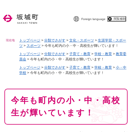
ペ
メニューを飛ばして本文へ
ー
ジ
閲覧補助
Foreign language
の
先
頭
で
トップページ
>
分類でさがす
>
文化・スポーツ
>
生涯学習・スポー
現在地
ツ
>
スポーツ
>
今年も町内の小・中・高校生が輝いています！
す
。
トップページ
>
分類でさがす
>
子育て・教育
>
学校・教育
>
教育委
員会
>
今年も町内の小・中・高校生が輝いています！
トップページ
>
分類でさがす
>
子育て・教育
>
学校・教育
>
小・中
学校
>
今年も町内の小・中・高校生が輝いています！
本
今年も町内の小・中・高校
文
生が輝いています！