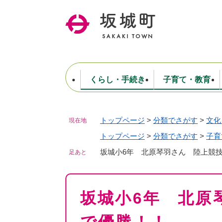
ペ
ー
ジ
の
先
頭
で
くらし・手続き
子育て・教育
す
。
トップページ
>
分類でさがす
>
文化
現在地
住民票・戸籍・証明
妊娠・出産・子育て
健康・医療
商工業
生涯学習・スポーツ
ようこそ町長室へ
公共施設
防災・行政
保育
福祉
農林業
文化
坂城町につ
税金
人事・採用・職員
トップページ
>
分類でさがす
ごみ・環境
選挙
>
子育
坂城小6年 北原琴羽さん 陸上競
足あと
本
坂城小6年 北原
文