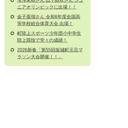
滝澤來樹さん 山下結衣さん ジュ
ニアオリンピックに出場！！
金子亜瑠さん 令和6年度全国高
等学校総合体育大会 出場！
町陸上スポーツ少年団小中学生
陸上競技で堂々の成績！
2026新春「第55回坂城町元旦マ
ラソン大会開催！！」