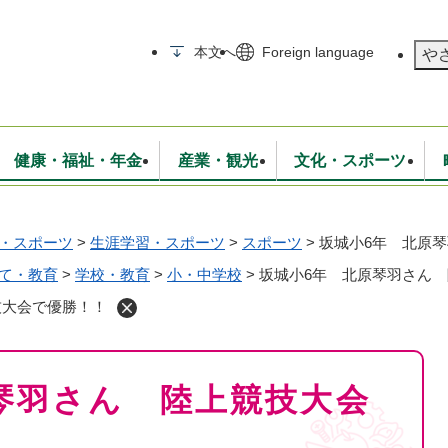
メニューを飛ばして本文へ
本文へ
Foreign language
や
健康・福祉・年金
産業・観光
文化・スポーツ
・スポーツ
>
生涯学習・スポーツ
>
スポーツ
>
坂城小6年 北原
無線
いて
消防・救急
学校・教育
保険・年金
入札・契約
統計情報
生活環境
観光・特産
広報・広聴
・衛生
て・教育
>
学校・教育
上下水道
行政
>
小・中学校
>
坂城小6年 北原琴羽さん
地域コミュニティ
技大会で優勝！！
琴羽さん 陸上競技大会