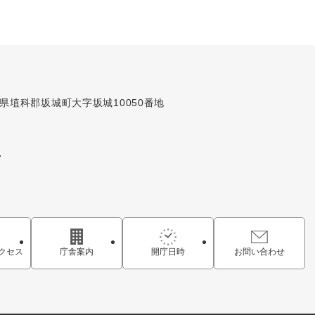
長野県埴科郡坂城町大字坂城10050番地
7
クセス
庁舎案内
開庁日時
お問い合わせ