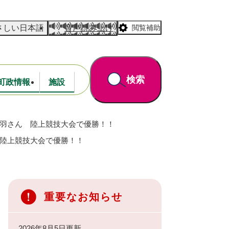
さしい日本語
音声読み上げ
閲覧補助
検索
町政情報
施設
琴羽さん 陸上競技大会で優勝！！
道路・公園
財政
 陸上競技大会で優勝！！
重要なお知らせ
2026年8月5日更新