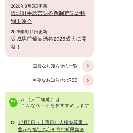
2026年8月5日更新
坂城町手話言語条例制定記念特
別上映会
2026年6月1日更新
坂城駅前葡萄酒祭2026盛大に開
祭！
重要なお知らせの一覧
重要なお知らせのRSS
AI（人工知能）は
こんなページをおすすめします
12月5日（土曜日）人権を尊重し
豊かな福祉の心を育む町民集会