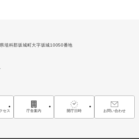
長野県埴科郡坂城町大字坂城10050番地
7
クセス
庁舎案内
開庁日時
お問い合わせ