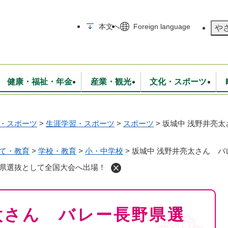
メニューを飛ばして本文へ
本文へ
Foreign language
や
健康・福祉・年金
産業・観光
文化・スポーツ
・スポーツ
>
生涯学習・スポーツ
>
スポーツ
>
坂城中 浅野井亮
無線
いて
消防・救急
学校・教育
保険・年金
入札・契約
統計情報
生活環境
観光・特産
広報・広聴
・衛生
上下水道
行政
地域コミュニティ
て・教育
>
学校・教育
>
小・中学校
>
坂城中 浅野井亮太さん 
野県選抜として全国大会へ出場！
太さん バレー長野県選