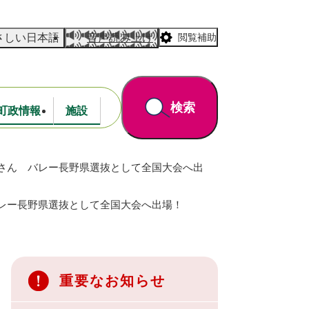
さしい日本語
音声読み上げ
閲覧補助
検索
町政情報
施設
太さん バレー長野県選抜として全国大会へ出
道路・公園
財政
バレー長野県選抜として全国大会へ出場！
重要なお知らせ