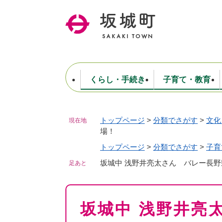
ペ
ー
ジ
の
先
頭
で
くらし・手続き
子育て・教育
す
。
トップページ
>
分類でさがす
>
文化
現在地
住民票・戸籍・証明
妊娠・出産・子育て
健康・医療
商工業
生涯学習・スポーツ
ようこそ町長室へ
公共施設
防災・行政
保育
福祉
農林業
文化
坂城町につ
場！
税金
人事・採用・職員
ごみ・環境
選挙
トップページ
>
分類でさがす
>
子育
坂城中 浅野井亮太さん バレー長
足あと
本
坂城中 浅野井亮
文