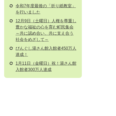
令和7年度最後の「折り紙教室」
を行いました
12月9日（土曜日）人権を尊重し
豊かな福祉の心を育む町民集会
～共に認め合い、共に支え合う
社会をめざして～
びんぐし湯さん館入館者450万人
達成！
1月11日（金曜日）祝！湯さん館
入館者300万人達成