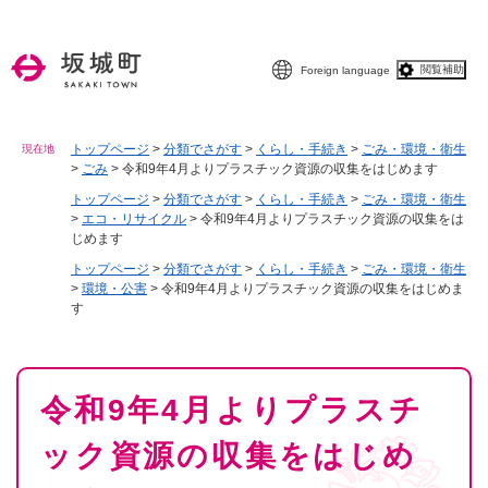
ペ
メニューを飛ばして本文へ
ー
ジ
閲覧補助
Foreign language
の
先
頭
で
トップページ
>
分類でさがす
>
くらし・手続き
>
ごみ・環境・衛生
現在地
>
ごみ
>
令和9年4月よりプラスチック資源の収集をはじめます
す
。
トップページ
>
分類でさがす
>
くらし・手続き
>
ごみ・環境・衛生
>
エコ・リサイクル
>
令和9年4月よりプラスチック資源の収集をは
じめます
トップページ
>
分類でさがす
>
くらし・手続き
>
ごみ・環境・衛生
>
環境・公害
>
令和9年4月よりプラスチック資源の収集をはじめま
す
本
令和9年4月よりプラスチ
文
ック資源の収集をはじめ