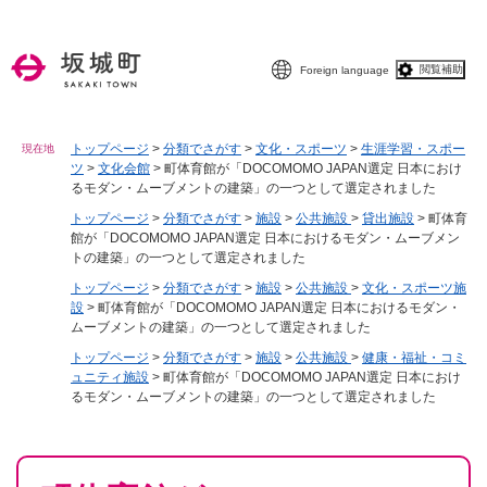
ペ
メニューを飛ばして本文へ
ー
ジ
閲覧補助
Foreign language
の
先
頭
で
トップページ
>
分類でさがす
>
文化・スポーツ
>
生涯学習・スポー
現在地
ツ
>
文化会館
>
町体育館が「DOCOMOMO JAPAN選定 日本におけ
す
るモダン・ムーブメントの建築」の一つとして選定されました
。
トップページ
>
分類でさがす
>
施設
>
公共施設
>
貸出施設
>
町体育
館が「DOCOMOMO JAPAN選定 日本におけるモダン・ムーブメン
トの建築」の一つとして選定されました
トップページ
>
分類でさがす
>
施設
>
公共施設
>
文化・スポーツ施
設
>
町体育館が「DOCOMOMO JAPAN選定 日本におけるモダン・
ムーブメントの建築」の一つとして選定されました
トップページ
>
分類でさがす
>
施設
>
公共施設
>
健康・福祉・コミ
ュニティ施設
>
町体育館が「DOCOMOMO JAPAN選定 日本におけ
るモダン・ムーブメントの建築」の一つとして選定されました
本