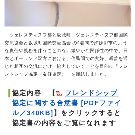
ツェレスティヌフ郡と坂城町、ツェレスティヌフ郡国際
交流協会と坂城町国際交流協会 の4者間で姉妹都市のよう
な責任や義務を伴うことのない緩やかな関係性の中で、日
本とポーランド双方における、住民間での友好、親善を通
じた相互の交流にむけ、協力していくことを目的に「フレ
ンドシップ協定（友好協定）」を締結しました。
協定内容 【
フレンドシップ
協定に関する合意書 [PDFファイ
ル／340KB]
】をクリックすると
協定書の内容をご覧になれます