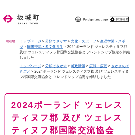
ペ
メニューを飛ばして本文へ
ー
ジ
閲覧補助
Foreign language
の
先
頭
で
トップページ
>
分類でさがす
>
文化・スポーツ
>
生涯学習・スポー
現在地
ツ
>
国際交流・多文化共生
>
2024ポーランド ツェレスティヌフ郡
す
及び ツェレスティヌフ郡国際交流協会と フレンドシップ協定を締結
。
しました
トップページ
>
分類でさがす
>
町政情報
>
広報・広聴
>
さかきので
きごと
>
2024ポーランド ツェレスティヌフ郡 及び ツェレスティヌ
フ郡国際交流協会と フレンドシップ協定を締結しました
本
2024ポーランド ツェレス
文
ティヌフ郡 及び ツェレス
ティヌフ郡国際交流協会