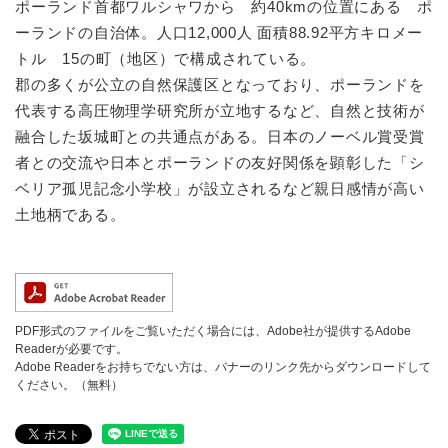
ポーランド首都ワルシャワから 約40kmの位置にある ポ
ーランドの自治体。人口12,000人 面積88.92平方キロメー
トル 15の町（地区）で構成されている。
郡の多くが公立の自然保護区となっており、ポーランドを
代表する高圧物理学研究所が立地するなど、自然と技術が
融合した坂城町との共通点がある。日本のノーベル賞受賞
者との交流や日本とポーランドの友好関係を顕彰した「シ
ベリア孤児記念小学校」が設立されるなど親日感情が高い
土地柄である。
PDF形式のファイルをご覧いただく場合には、Adobe社が提供するAdobe
Readerが必要です。
Adobe Readerをお持ちでない方は、バナーのリンク先からダウンロードして
ください。（無料）