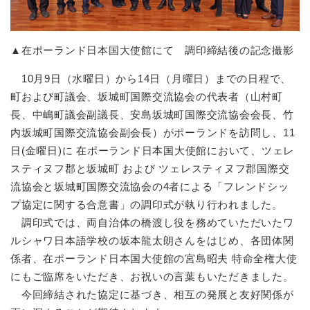
▲在ポーランド日本国大使館にて 調印締結後の記念撮影
10月9日（水曜日）から14日（月曜日）までの日程で、
町および町議会、坂城町国際交流協会の代表者（山村町
長、中嶋町議会副議長、安島坂城町国際交流協会会長、竹
内坂城町国際交流協会副会長）がポーランドを訪問し、11
日(金曜日)に 在ポーランド日本国大使館において、ツェレ
スティヌフ郡と坂城町 および ツェレスティヌフ郡国際交
流協会と坂城町国際交流協会の4者による「フレンドシッ
プ協定に関する合意書」の調印式が執り行われました。
調印式では、両自治体の橋渡し役を務めていただいたワ
ルシャワ日本語学校の坂本龍太朗さんをはじめ、各団体関
係者、在ポーランド日本国大使館の宮島昭夫 特命全権大使
にもご臨席をいただき、お祝いの言葉もいただきました。
今回締結された協定に基づき、相互の発展と友好関係が