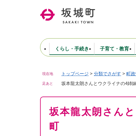
ペ
ー
ジ
の
先
頭
で
くらし・手続き
子育て・教育
す
。
トップページ
>
分類でさがす
>
町政
現在地
住民票・戸籍・証明
妊娠・出産・子育て
健康・医療
商工業
生涯学習・スポーツ
ようこそ町長室へ
公共施設
防災・行政
保育
福祉
農林業
文化
坂城町につ
税金
人事・採用・職員
坂本龍太朗さんとウクライナの4姉
ごみ・環境
選挙
足あと
本
坂本龍太朗さんと
文
町