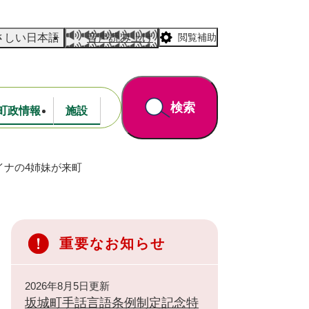
さしい日本語
音声読み上げ
閲覧補助
検索
町政情報
施設
イナの4姉妹が来町
道路・公園
財政
重要なお知らせ
2026年8月5日更新
坂城町手話言語条例制定記念特