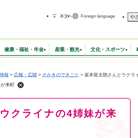
メニューを飛ばして本文へ
本文へ
Foreign language
や
健康・福祉・年金
産業・観光
文化・スポーツ
情報
>
広報・広聴
>
さかきのできごと
>
坂本龍太朗さんとウクラ
無線
いて
消防・救急
学校・教育
保険・年金
入札・契約
統計情報
生活環境
観光・特産
広報・広聴
妹が来町
・衛生
上下水道
行政
地域コミュニティ
ウクライナの4姉妹が来