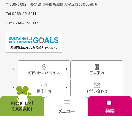
〒389-0692 長野県埴科郡坂城町大字坂城10050番地
Tel:0268-82-3111
Fax:0268-82-8307
町役場へのアクセス
庁舎案内
開庁日時
お問い合わせ
お
メ
検
す
ニ
索
す
ュ
サイトマップ
個人情報保護
免責事項・著作権
アクセシビリティ
め
ー