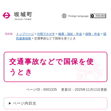
ペ
メニューを飛ばして本文へ
ー
ジ
閲覧補助
Foreign language
の
先
頭
で
トップページ
>
分類でさがす
>
健康・福祉・年金
>
保険・年金
>
国
現在地
民健康保険
>
交通事故などで国保を使うとき
す
。
本
交通事故などで国保を使
文
うとき
ページID：0001335
更新日：2025年11月11日更新
ページ内目次