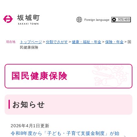
ペ
メニューを飛ばして本文へ
ー
ジ
閲覧補助
Foreign language
の
先
頭
で
トップページ
>
分類でさがす
>
健康・福祉・年金
>
保険・年金
>
国
現在地
民健康保険
す
。
本
国民健康保険
文
お知らせ
2026年4月1日更新
令和8年度から「子ども・子育て支援金制度」が始