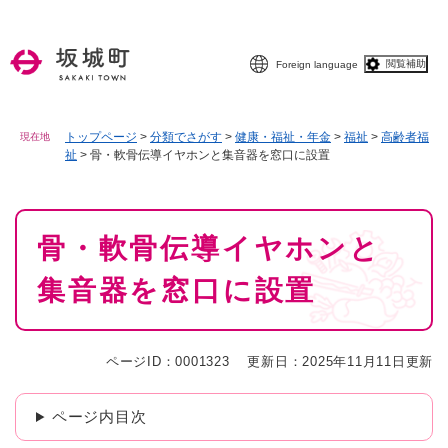
ペ
メニューを飛ばして本文へ
ー
ジ
閲覧補助
Foreign language
の
先
頭
で
トップページ
>
分類でさがす
>
健康・福祉・年金
>
福祉
>
高齢者福
現在地
祉
>
骨・軟骨伝導イヤホンと集音器を窓口に設置
す
。
本
骨・軟骨伝導イヤホンと
文
集音器を窓口に設置
ページID：0001323
更新日：2025年11月11日更新
ページ内目次