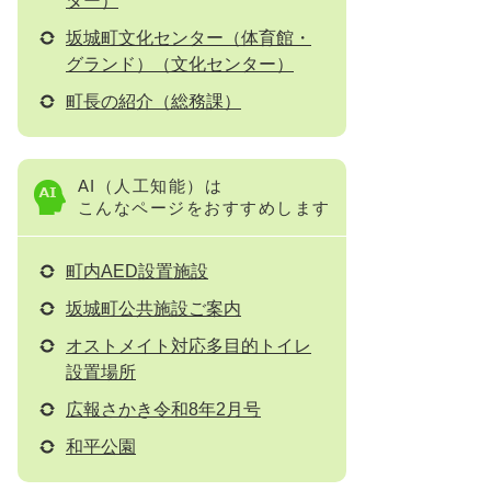
ター）
坂城町文化センター（体育館・
グランド）（文化センター）
町長の紹介（総務課）
AI（人工知能）は
こんなページをおすすめします
町内AED設置施設
坂城町公共施設ご案内
オストメイト対応多目的トイレ
設置場所
広報さかき令和8年2月号
和平公園