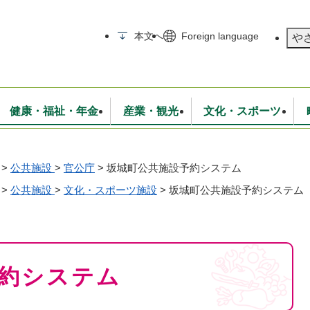
メニューを飛ばして本文へ
本文へ
Foreign language
や
健康・福祉・年金
産業・観光
文化・スポーツ
>
公共施設
>
官公庁
>
坂城町公共施設予約システム
無線
いて
消防・救急
学校・教育
保険・年金
入札・契約
統計情報
生活環境
観光・特産
広報・広聴
・衛生
>
公共施設
>
文化・スポーツ施設
上下水道
行政
>
坂城町公共施設予約システム
地域コミュニティ
約システム