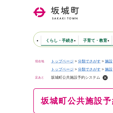
ペ
ー
ジ
の
先
頭
で
くらし・手続き
子育て・教育
す
。
トップページ
>
分類でさがす
>
施設
現在地
住民票・戸籍・証明
妊娠・出産・子育て
健康・医療
商工業
生涯学習・スポーツ
ようこそ町長室へ
公共施設
防災・行政
保育
福祉
農林業
文化
坂城町につ
税金
人事・採用・職員
トップページ
>
分類でさがす
ごみ・環境
選挙
>
施設
坂城町公共施設予約システム
足あと
本
坂城町公共施設予
文