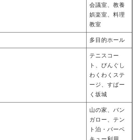
会議室、教養
娯楽室、料理
教室
多目的ホール
テニスコー
ト、びんぐし
わくわくステ
ージ、すぱー
く坂城
山の家、バン
ガロー、テン
ト泊・バーベ
キュー利用