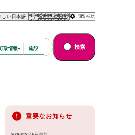
さしい日本語
音声読み上げ
閲覧補助
検索
町政情報
施設
道路・公園
財政
重要なお知らせ
2026年8月5日更新