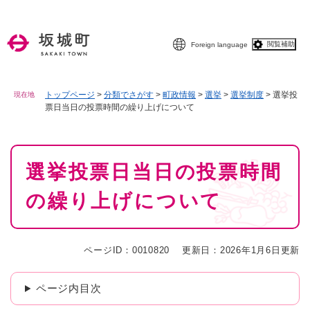
ペ
メニューを飛ばして本文へ
ー
ジ
閲覧補助
Foreign language
の
先
頭
で
トップページ
>
分類でさがす
>
町政情報
>
選挙
>
選挙制度
>
選挙投
現在地
票日当日の投票時間の繰り上げについて
す
。
本
選挙投票日当日の投票時間
文
の繰り上げについて
ページID：0010820
更新日：2026年1月6日更新
ページ内目次