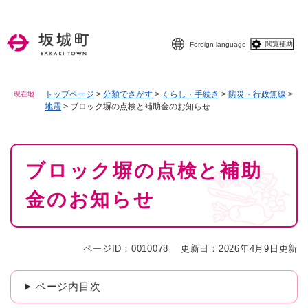
ペ
メニューを飛ばして本文へ
ー
ジ
閲覧補助
Foreign language
の
先
頭
で
トップページ
>
分類でさがす
>
くらし・手続き
>
防災・行政無線
>
現在地
地震
>
ブロック塀の点検と補助金のお知らせ
す
。
本
ブロック塀の点検と補助
文
金のお知らせ
ページID：0010078
更新日：2026年4月9日更新
ページ内目次