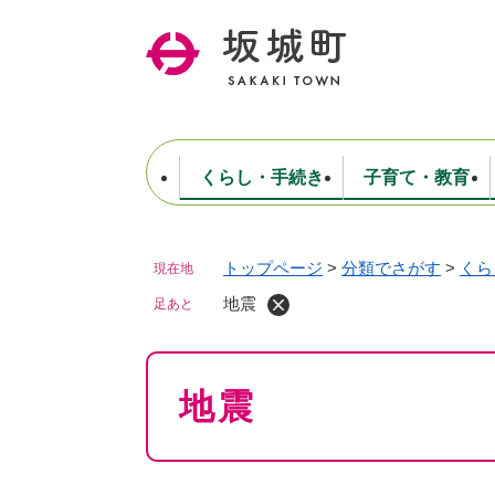
ペ
ー
ジ
の
先
頭
で
くらし・手続き
子育て・教育
す
。
トップページ
>
分類でさがす
>
くら
現在地
住民票・戸籍・証明
妊娠・出産・子育て
健康・医療
商工業
生涯学習・スポーツ
ようこそ町長室へ
公共施設
防災・行政
保育
福祉
農林業
文化
坂城町につ
税金
人事・採用・職員
地震
ごみ・環境
選挙
足あと
本
地震
文