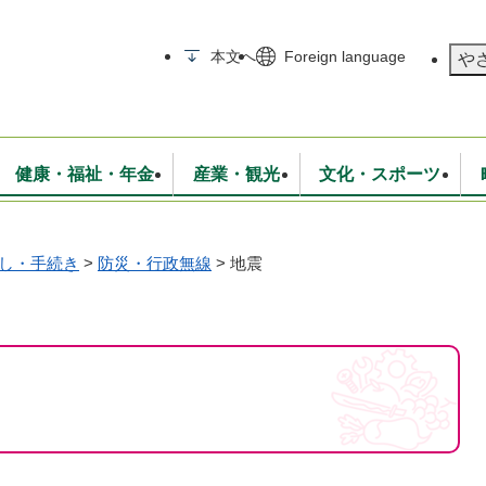
メニューを飛ばして本文へ
本文へ
Foreign language
や
健康・福祉・年金
産業・観光
文化・スポーツ
し・手続き
>
防災・行政無線
>
地震
無線
いて
消防・救急
学校・教育
保険・年金
入札・契約
統計情報
生活環境
観光・特産
広報・広聴
・衛生
上下水道
行政
地域コミュニティ