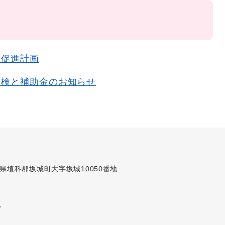
修促進計画
点検と補助金のお知らせ
長野県埴科郡坂城町大字坂城10050番地
7