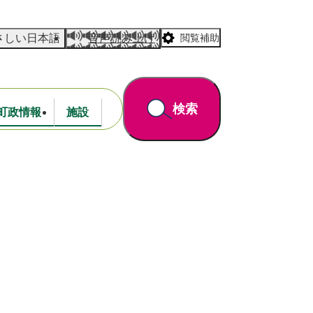
さしい日本語
音声読み上げ
閲覧補助
検索
町政情報
施設
道路・公園
財政