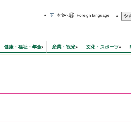
メニューを飛ばして本文へ
本文へ
Foreign language
や
健康・福祉・年金
産業・観光
文化・スポーツ
無線
いて
消防・救急
学校・教育
保険・年金
入札・契約
統計情報
生活環境
観光・特産
広報・広聴
・衛生
上下水道
行政
地域コミュニティ