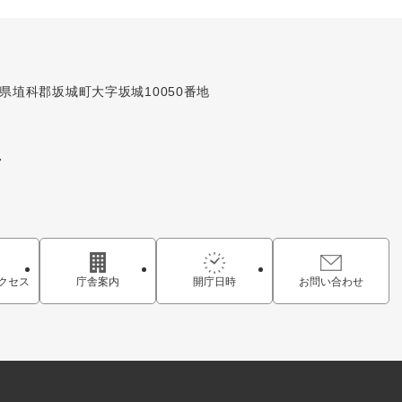
長野県埴科郡坂城町大字坂城10050番地
7
クセス
庁舎案内
開庁日時
お問い合わせ