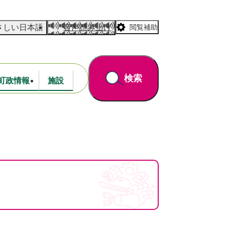
さしい日本語
音声読み上げ
閲覧補助
検索
町政情報
施設
道路・公園
財政