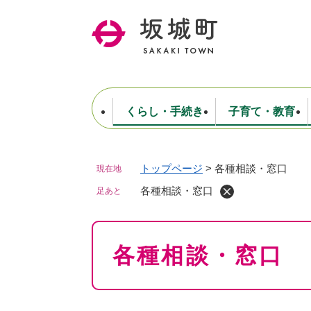
ペ
ー
ジ
の
先
頭
で
くらし・手続き
子育て・教育
す
。
トップページ
>
各種相談・窓口
現在地
住民票・戸籍・証明
妊娠・出産・子育て
健康・医療
商工業
生涯学習・スポーツ
ようこそ町長室へ
公共施設
防災・行政
保育
福祉
農林業
文化
坂城町につ
税金
人事・採用・職員
各種相談・窓口
ごみ・環境
選挙
足あと
本
各種相談・窓口
文