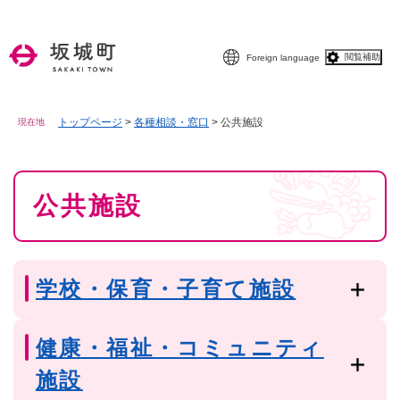
ペ
メニューを飛ばして本文へ
ー
ジ
閲覧補助
Foreign language
の
先
頭
で
トップページ
>
各種相談・窓口
>
公共施設
現在地
す
。
本
公共施設
文
学校・保育・子育て施設
健康・福祉・コミュニティ
施設