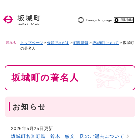
ペ
メニューを飛ばして本文へ
ー
ジ
閲覧補助
Foreign language
の
先
頭
で
トップページ
>
分類でさがす
>
町政情報
>
坂城町について
>
坂城町
現在地
の著名人
す
。
本
坂城町の著名人
文
お知らせ
2026年5月25日更新
坂城町名誉町民 鈴木 敏文 氏のご逝去について