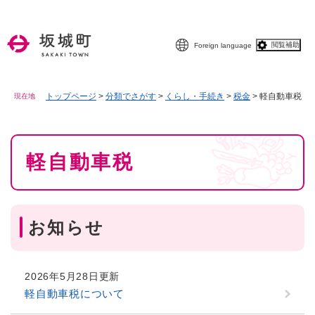
ペ
メニューを飛ばして本文へ
ー
ジ
閲覧補助
Foreign language
の
先
頭
で
トップページ
>
分類でさがす
>
くらし・手続き
>
税金
>
軽自動車税
現在地
す
。
本
軽自動車税
文
お知らせ
2026年5月28日更新
軽自動車税について