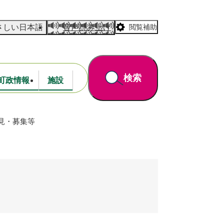
さしい日本語
音声読み上げ
閲覧補助
検索
町政情報
施設
見・募集等
道路・公園
財政