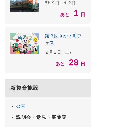
8月９日～１２日
1
あと
日
第２回さかき町フ
ェス
９月５日（土）
28
あと
日
新複合施設
公表
説明会・意見・募集等