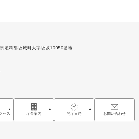
長野県埴科郡坂城町大字坂城10050番地
7
クセス
庁舎案内
開庁日時
お問い合わせ