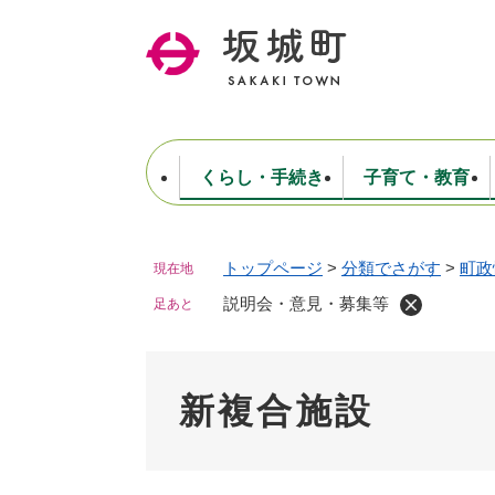
ペ
ー
ジ
の
先
頭
で
くらし・手続き
子育て・教育
す
。
トップページ
>
分類でさがす
>
町政
現在地
住民票・戸籍・証明
妊娠・出産・子育て
健康・医療
商工業
生涯学習・スポーツ
ようこそ町長室へ
公共施設
防災・行政
保育
福祉
農林業
文化
坂城町につ
税金
人事・採用・職員
説明会・意見・募集等
ごみ・環境
選挙
足あと
新複合施設