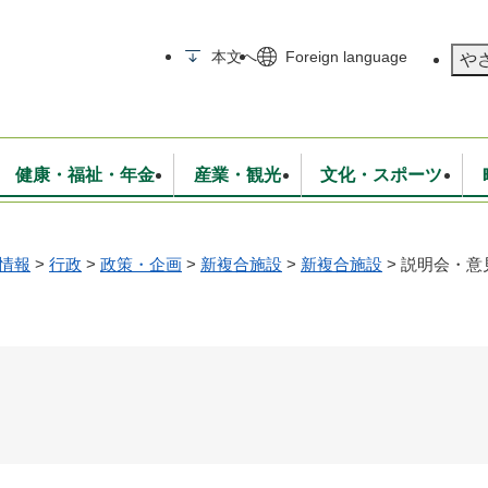
メニューを飛ばして本文へ
本文へ
Foreign language
や
健康・福祉・年金
産業・観光
文化・スポーツ
情報
>
行政
>
政策・企画
>
新複合施設
>
新複合施設
>
説明会・意
無線
いて
消防・救急
学校・教育
保険・年金
入札・契約
統計情報
生活環境
観光・特産
広報・広聴
・衛生
上下水道
行政
地域コミュニティ