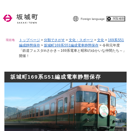
ペ
メニューを飛ばして本文へ
ー
ジ
閲覧補助
Foreign language
の
先
頭
で
トップページ
>
分類でさがす
>
文化・スポーツ
>
文化
>
169系S51
現在地
編成静態保存
>
坂城町169系S51編成電車静態保存
>
令和元年度
す
「鉄道フェスタinさかき～169系電車と昭和のゆかいな仲間たち～」
。
開催！
坂城町169系S51編成電車静態保存