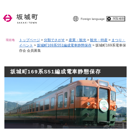
ペ
メニューを飛ばして本文へ
ー
ジ
閲覧補助
Foreign language
の
先
頭
で
トップページ
>
分類でさがす
>
産業・観光
>
観光・特産
>
まつり・
現在地
イベント
>
坂城町169系S51編成電車静態保存
>
坂城町169系電車保
す
存会 会員募集
。
坂城町169系S51編成電車静態保存