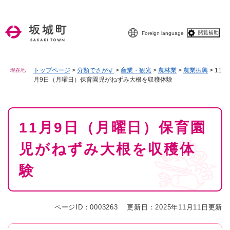
ペ
メニューを飛ばして本文へ
ー
ジ
閲覧補助
Foreign language
の
先
頭
で
トップページ
>
分類でさがす
>
産業・観光
>
農林業
>
農業振興
>
11
現在地
月9日（月曜日）保育園児がねずみ大根を収穫体験
す
。
本
11月9日（月曜日）保育園
文
児がねずみ大根を収穫体
験
ページID：0003263
更新日：2025年11月11日更新