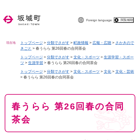
ペ
メニューを飛ばして本文へ
ー
ジ
閲覧補助
Foreign language
の
先
頭
で
トップページ
>
分類でさがす
>
町政情報
>
広報・広聴
>
さかきので
現在地
きごと
>
春うらら 第26回春の合同茶会
す
。
トップページ
>
分類でさがす
>
文化・スポーツ
>
生涯学習・スポー
ツ
>
生涯学習
>
春うらら 第26回春の合同茶会
トップページ
>
分類でさがす
>
文化・スポーツ
>
文化
>
文化・芸術
>
春うらら 第26回春の合同茶会
本
春うらら 第26回春の合同
文
茶会