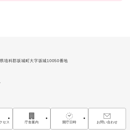
長野県埴科郡坂城町大字坂城10050番地
7
クセス
庁舎案内
開庁日時
お問い合わせ