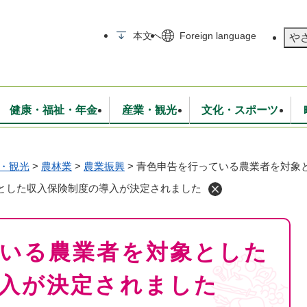
メニューを飛ばして本文へ
本文へ
Foreign language
や
健康・福祉・年金
産業・観光
文化・スポーツ
・観光
>
農林業
>
農業振興
>
青色申告を行っている農業者を対象
無線
いて
消防・救急
学校・教育
保険・年金
入札・契約
統計情報
生活環境
観光・特産
広報・広聴
とした収入保険制度の導入が決定されました
・衛生
上下水道
行政
地域コミュニティ
いる農業者を対象とした
入が決定されました