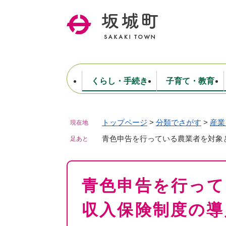
ペ
ー
ジ
の
先
頭
で
くらし・手続き
子育て・教育
す
。
トップページ
>
分類でさがす
>
産業
現在地
住民票・戸籍・証明
妊娠・出産・子育て
健康・医療
商工業
生涯学習・スポーツ
ようこそ町長室へ
公共施設
防災・行政
保育
福祉
農林業
文化
坂城町につ
税金
人事・採用・職員
青色申告を行っている農業者を対象
ごみ・環境
選挙
足あと
本
青色申告を行って
文
収入保険制度の導