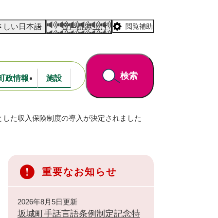
さしい日本語
音声読み上げ
閲覧補助
検索
町政情報
施設
とした収入保険制度の導入が決定されました
道路・公園
財政
重要なお知らせ
2026年8月5日更新
坂城町手話言語条例制定記念特