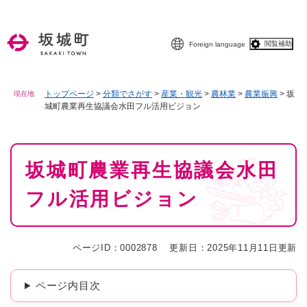
ペ
メニューを飛ばして本文へ
ー
ジ
閲覧補助
Foreign language
の
先
頭
で
トップページ
>
分類でさがす
>
産業・観光
>
農林業
>
農業振興
>
坂
現在地
城町農業再生協議会水田フル活用ビジョン
す
。
本
坂城町農業再生協議会水田
文
フル活用ビジョン
ページID：0002878
更新日：2025年11月11日更新
ページ内目次