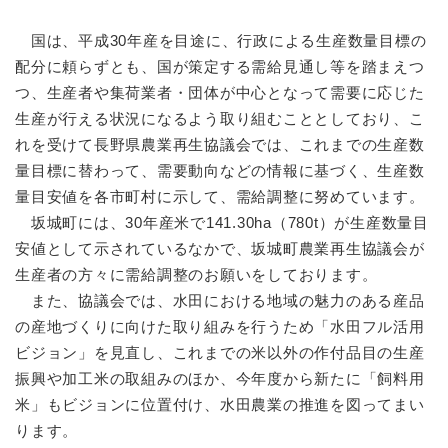
国は、平成30年産を目途に、行政による生産数量目標の
配分に頼らずとも、国が策定する需給見通し等を踏まえつ
つ、生産者や集荷業者・団体が中心となって需要に応じた
生産が行える状況になるよう取り組むこととしており、こ
れを受けて長野県農業再生協議会では、これまでの生産数
量目標に替わって、需要動向などの情報に基づく、生産数
量目安値を各市町村に示して、需給調整に努めています。
坂城町には、30年産米で141.30ha（780t）が生産数量目
安値として示されているなかで、坂城町農業再生協議会が
生産者の方々に需給調整のお願いをしております。
また、協議会では、水田における地域の魅力のある産品
の産地づくりに向けた取り組みを行うため「水田フル活用
ビジョン」を見直し、これまでの米以外の作付品目の生産
振興や加工米の取組みのほか、今年度から新たに「飼料用
米」もビジョンに位置付け、水田農業の推進を図ってまい
ります。