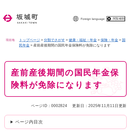
ペ
メニューを飛ばして本文へ
ー
ジ
閲覧補助
Foreign language
の
先
頭
で
トップページ
>
分類でさがす
>
健康・福祉・年金
>
保険・年金
>
国
現在地
民年金
>
産前産後期間の国民年金保険料が免除になります
す
。
本
産前産後期間の国民年金保
文
険料が免除になります
ページID：0002824
更新日：2025年11月11日更新
ページ内目次