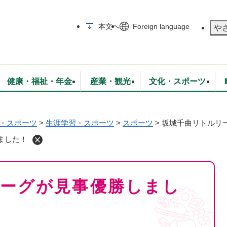
メニューを飛ばして本文へ
本文へ
Foreign language
や
健康・福祉・年金
産業・観光
文化・スポーツ
・スポーツ
>
生涯学習・スポーツ
>
スポーツ
>
坂城千曲リトルリ
無線
いて
消防・救急
学校・教育
保険・年金
入札・契約
統計情報
生活環境
観光・特産
広報・広聴
ました！
・衛生
上下水道
行政
地域コミュニティ
ーグが見事優勝しまし