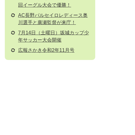
回イーグル大会で優勝！
AC長野パルセイロレディース奥
川選手と廣瀬監督が来庁！
7月14日（土曜日）坂城カップ少
年サッカー大会開催
広報さかき令和2年11月号