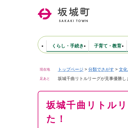
ペ
ー
ジ
の
先
頭
で
くらし・手続き
子育て・教育
す
。
トップページ
>
分類でさがす
>
文化
現在地
住民票・戸籍・証明
妊娠・出産・子育て
健康・医療
商工業
生涯学習・スポーツ
ようこそ町長室へ
公共施設
防災・行政
保育
福祉
農林業
文化
坂城町につ
税金
人事・採用・職員
坂城千曲リトルリーグが見事優勝し
ごみ・環境
選挙
足あと
本
坂城千曲リトルリ
文
た！