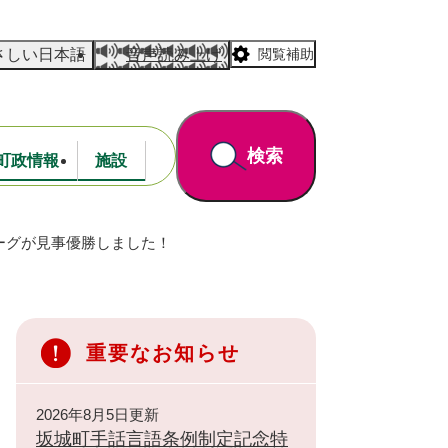
さしい日本語
音声読み上げ
閲覧補助
検索
町政情報
施設
ーグが見事優勝しました！
道路・公園
財政
重要なお知らせ
2026年8月5日更新
坂城町手話言語条例制定記念特