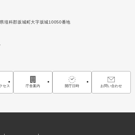
長野県埴科郡坂城町大字坂城10050番地
7
クセス
庁舎案内
開庁日時
お問い合わせ