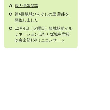
個人情報保護
第4回坂城びんぐしの里 薪能を
開催しました
12月4日（火曜日）坂城駅前イル
ミネーション点灯と坂城中学校
吹奏楽部169ミニコンサート