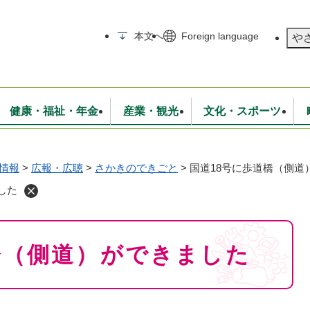
メニューを飛ばして本文へ
本文へ
Foreign language
や
健康・福祉・年金
産業・観光
文化・スポーツ
情報
>
広報・広聴
>
さかきのできごと
>
国道18号に歩道橋（側道
無線
いて
消防・救急
学校・教育
保険・年金
入札・契約
統計情報
生活環境
観光・特産
広報・広聴
した
・衛生
上下水道
行政
地域コミュニティ
橋（側道）ができました