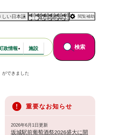
さしい日本語
音声読み上げ
閲覧補助
検索
町政情報
施設
）ができました
道路・公園
財政
重要なお知らせ
2026年6月1日更新
坂城駅前葡萄酒祭2026盛大に開