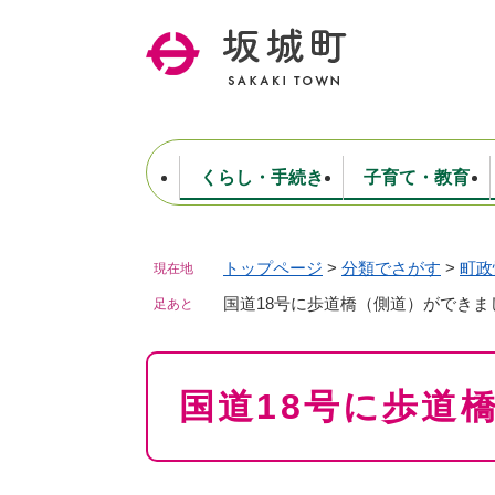
ペ
ー
ジ
の
先
頭
で
くらし・手続き
子育て・教育
す
。
トップページ
>
分類でさがす
>
町政
現在地
住民票・戸籍・証明
妊娠・出産・子育て
健康・医療
商工業
生涯学習・スポーツ
ようこそ町長室へ
公共施設
防災・行政
保育
福祉
農林業
文化
坂城町につ
税金
人事・採用・職員
国道18号に歩道橋（側道）ができま
ごみ・環境
選挙
足あと
本
国道18号に歩道
文