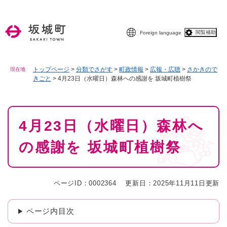
ペ
メニューを飛ばして本文へ
ー
ジ
閲覧補助
Foreign language
の
先
頭
で
トップページ
>
分類でさがす
>
町政情報
>
広報・広聴
>
さかきので
現在地
きごと
>
4月23日（水曜日）森林への感謝を 坂城町植樹祭
す
。
本
4月23日（水曜日）森林へ
文
の感謝を 坂城町植樹祭
ページID：0002364
更新日：2025年11月11日更新
ページ内目次