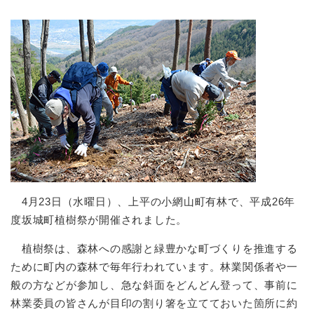
4月23日（水曜日）、上平の小網山町有林で、平成26年
度坂城町植樹祭が開催されました。
植樹祭は、森林への感謝と緑豊かな町づくりを推進する
ために町内の森林で毎年行われています。林業関係者や一
般の方などが参加し、急な斜面をどんどん登って、事前に
林業委員の皆さんが目印の割り箸を立てておいた箇所に約