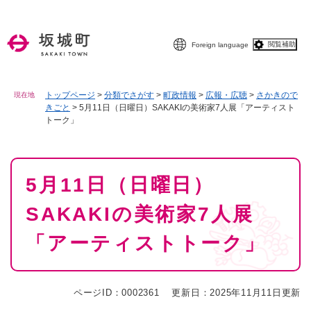
ペ
メニューを飛ばして本文へ
ー
ジ
閲覧補助
Foreign language
の
先
頭
で
トップページ
>
分類でさがす
>
町政情報
>
広報・広聴
>
さかきので
現在地
きごと
>
5月11日（日曜日）SAKAKIの美術家7人展「アーティスト
す
トーク」
。
本
5月11日（日曜日）
文
SAKAKIの美術家7人展
「アーティストトーク」
ページID：0002361
更新日：2025年11月11日更新