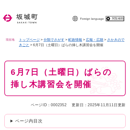
ペ
メニューを飛ばして本文へ
ー
ジ
閲覧補助
Foreign language
の
先
頭
で
トップページ
>
分類でさがす
>
町政情報
>
広報・広聴
>
さかきので
現在地
きごと
>
6月7日（土曜日）ばらの挿し木講習会を開催
す
。
本
6月7日（土曜日）ばらの
文
挿し木講習会を開催
ページID：0002352
更新日：2025年11月11日更新
ページ内目次